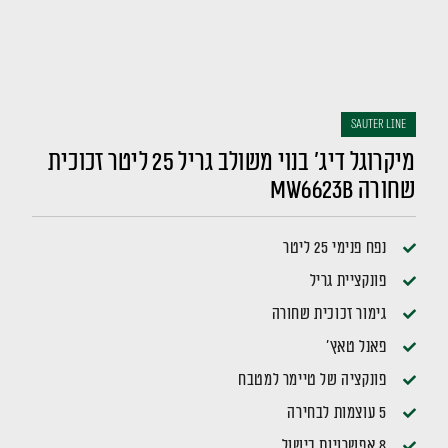
sauter LINE
מיקרוגל דיג' בנוי משולב גריל 25 ליטר זכוכית
שחורה MW6623B
נפח פנימי 25 ליטר
פונקציית גריל
גימור זכוכית שחורה
פאנל טאץ'
פונקציה של טיימר למטבח
5 עוצמות לבחירה
8 אפשרויות בישול