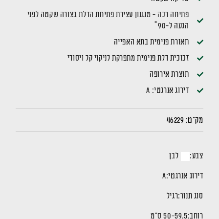
פתיחה רכה - מנגנון עצירת פתיחת הדלת בצורה שקטה לפני
הגעה ל-90˚
תאורת פנימית בתא האפייה
זכוכית דלת פנימית מתפרקת לניקוי קל ויסודי
תוצרת אירופה
דירוג אנרגטי: A
מק"ט:
46229
צבע:
לבן
דירוג אנרגטי:
A
סוג תנור:
רגיל
רוחב:
50-59.5 ס"מ