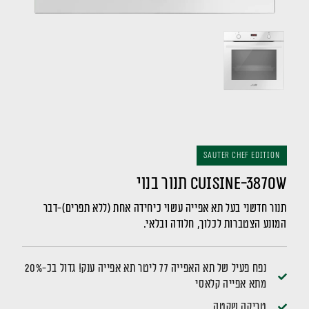
Sauter Chef Edition
CUISINE-3870W תנור בנוי
תנור חדשני בעל תא אפייה עשוי כיחידה אחת (ללא תפרים)-דבר
המונע הצטברות לכלוך, חלודה ובלאי.
נפח פעיל של תא האפייה 77 ליטר תא אפייה ענק! גדול בכ-20%
מתא אפייה קלאסי
טריקה שקטה