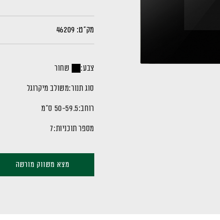
מק"ט:
46209
צבע:
שחור
סוג תנור:
משולב מיקרוגל
רוחב:
50-59.5 ס"מ
מספר תוכניות:
7
מצא משווק מורשה