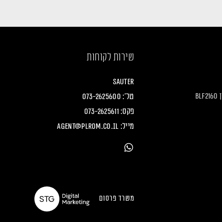
שירות לקוחות
Sauter
B
טל':
073-2625600
פקס: 073-2625611
מייל:
agent@plrom.co.il
משרד פרסום