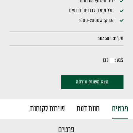
ידית המגהץ מתכווננת
כולל מתלה לבגדים וכובעים
הספק: 1600-2000W
מק"ט:
303504
צבע:
לבן
מצא משווק מורשה
פרטים
חוות דעת
שירות לקוחות
פרטים