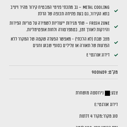
Metal cooling – גב מתכתי פנימי המבטיח קירור מהיר ויציב
בתא הקירור, גם בעת פתיחה תכופה של הדלת
Fresh Zone – שתי מגירות ייעודיות לשמירה על טריות הפירות
והירקות לאורך זמן, בטמפרטורה ולחות אופטימליות.
מצב שבת (לא הלכתי) - מאפשר הפעלה שקטה של המקרר ללא
הפרעות של תאורה או צלילים בסופי שבוע וחגים
דירוג אנרגטי E
מק"ט:
9001659
צבע:
נירוסטה מושחרת
דירוג אנרגטי:
E
סוג מקרר:
מקרר 4 דלתות