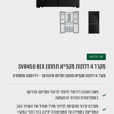
sauter LINE
מקרר 4 דלתות מקפיא תחתון SVR450 BIX
מקרר 4 דלתות מקפיא תחתון ומדחס אינוורטר - נירוסטה מושחרת
פאנל תצוגה דיגיטלי חיצוני לניהול ושליטה מדויקת
בטמפרטורת הקירור וההקפאה
מערכת קירור מתקדמת לפיזור מהיר ואחיד של האוויר הקר,
המסייעת בשמירה על טמפרטורה יציבה בכל רחבי המקרר