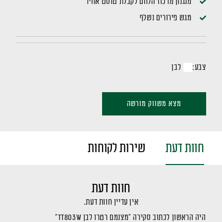
מנגנון מרכוז הלחם לקבלת טוסט אחיד
מגש פירורים נשלף
צבע:
לבן
מצא משווק מורשה
חוות דעת
שירות לקוחות
חוות דעת
אין עדיין חוות דעת.
היה הראשון לכתוב סקירה “מצנמם רטרו לבן TT803W”