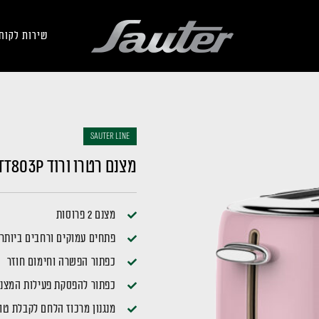
שירות לקוח
sauter LINE
מצנם רטרו ורוד TT803P
מצנם 2 פרוסות
פתחים עמוקים ורחבים ביותר 
כפתור הפשרה וחימום חוזר
כפתור להפסקת פעילות המצנם
מנגנון מרכוז הלחם לקבלת טו