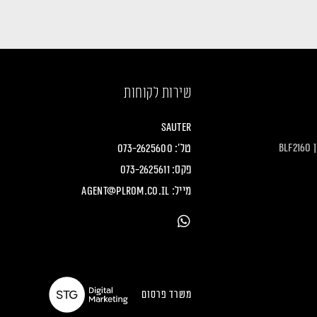
שירות לקוחות
Sauter
B
טל':
073-2625600
פקס: 073-2625611
מייל:
agent@plrom.co.il
משרד פרסום