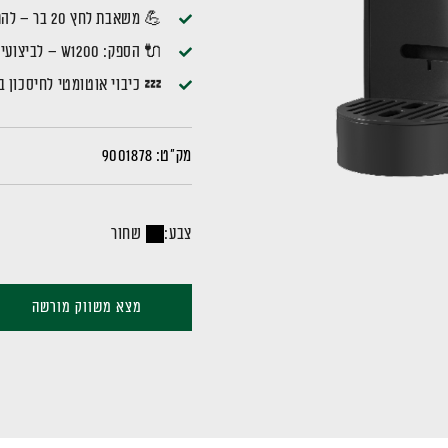
💪 משאבת לחץ 20 בר – להפקת אספרסו עשיר עם קרמה מושלמת
🔌 הספק: W1200 – לביצועים מהירים וחסכוניים
💤 כיבוי אוטומטי לחיסכון 
מק"ט:
9001878
צבע:
שחור
מצא משווק מורשה