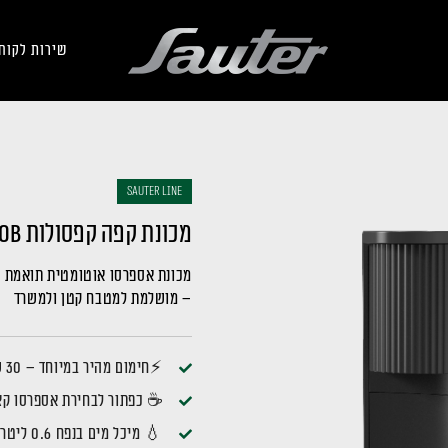
שירות לקוח
sauter LINE
מכונת קפה קפסולות SCM2100B
מכונת אספרסו אוטומטית תואמת קפ
– מושלמת למטבח קטן ולמשרד
⚡חימום מהיר במיוחד – 30 שניות בלבד
☕ כפתור לבחירת אספרסו קצר
💧 מיכל מים בנפח 0.6 ליטר – קומפקטי ונשלף בקלות