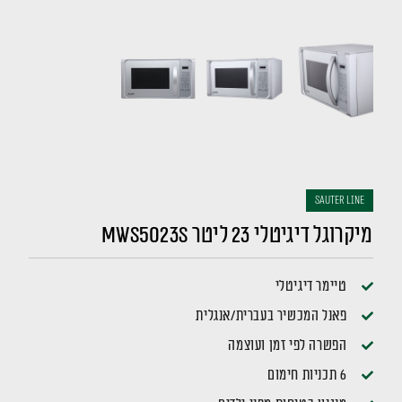
sauter LINE
מיקרוגל דיגיטלי 23 ליטר MWS5023S
טיימר דיגיטלי
פאנל המכשיר בעברית/אנגלית
הפשרה לפי זמן ועוצמה
6 תכניות חימום