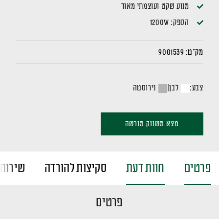
מנוע שקט ועוצמתי מאוד
הספק: 1200W
מק"ט:
9001539
צבע:
לבן
|
נירוסטה
מצא משווק מורשה
פרטים
חוות דעת
סקיצות להורדה
שירות 
פרטים