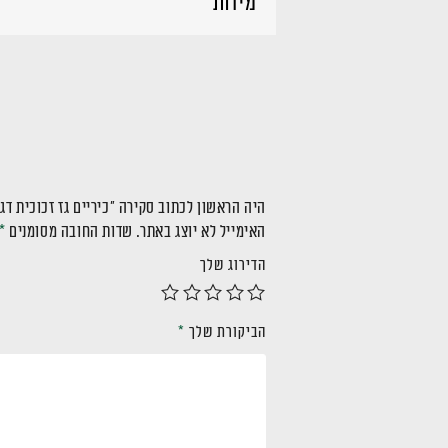
מידות
היה הראשון לכתוב סקירה “כיריים גז זכוכית דגם HG870B
האימייל לא יוצג באתר.
שדות החובה מסומנים
*
הדירוג שלך
הביקורת שלך
*