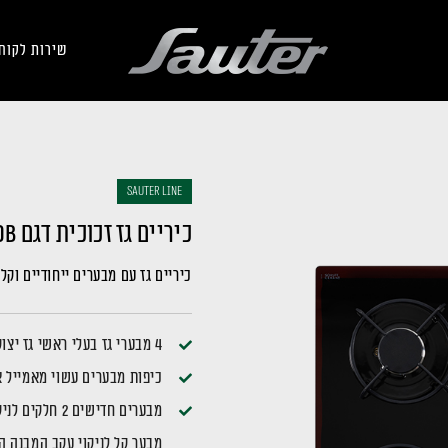
שירות לקוח
sauter LINE
כיריים גז זכוכית דגם SHG870B
כיריים גז עם מבערים ייחודיים וקלי
4 מבערי גז בעלי ראשי גז יצוקים
כיפות מבערים עשוי מאמייל א
מבערים חדישים 2 חלקים לניקוי קל ולהגנה בפני נזילות
מבער קל לניקוי עקב המבנה ה