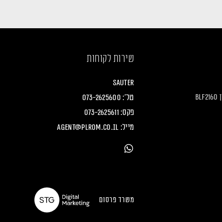
שירות לקוחות
Sauter
B
טל':
073-2625600
פקס: 073-2625611
מייל:
agent@plrom.co.il
משרד פרסום