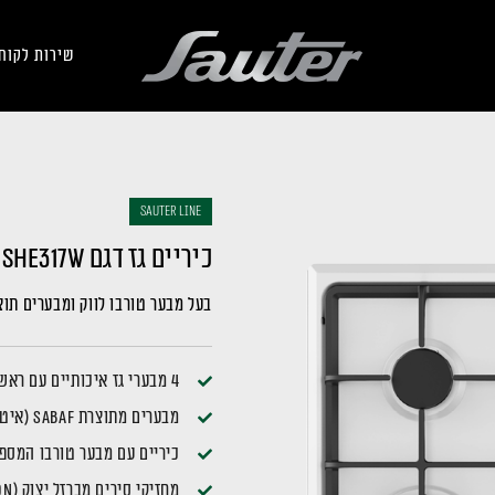
שירות לקוח
sauter LINE
כיריים גז דגם SHE317W
בעל מבער טורבו לווק ומבערים תוצרת SABAF (אי
4 מבערי גז איכותיים עם ראשי מבער יצוקים לחימום יעיל ואחיד.
מבערים מתוצרת SABAF (איטליה) – לביצועים גבוהים ואמינות לאורך זמן
כיריים עם מבער טורבו המספ
מחזיקי סירים מברזל יצוק (CAST IRON)