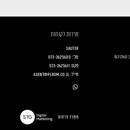
שירות לקוחות
Sauter
B
טל':
073-2625600
פקס: 073-2625611
מייל:
agent@plrom.co.il
משרד פרסום