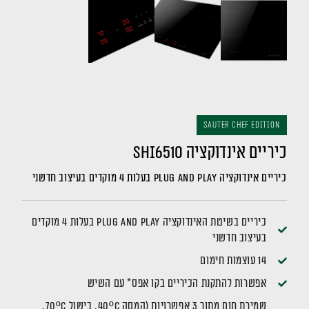
Sauter Chef Edition
כיריים אינדוקציה SHI6510
כיריים אינדוקציה Plug And play בעלות 4 מוקדים בעיצוב חדשני
כיריים בשיטת האינדוקציה Plug And play בעלות 4 מוקדים
בעיצוב חדשני
14 עוצמות חימום
אפשרות להתקנת הכיריים בקו אפס* עם השיש
שמירת חום מתוך 3 אפשרויות (המסה 40ºC, בישול 70ºC,