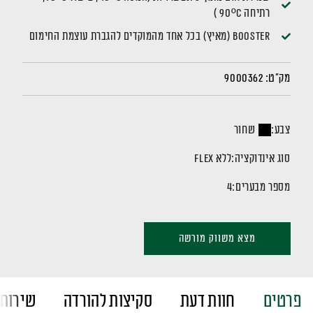
רתיחה 90ºC )
BOOSTER (מאיץ) בכל אחד מהמוקדים להגברת עוצמת החימום
מק"ט:
9000362
צבע:
שחור
סוג אינדוקציה:
ללא Flex
מספר מבערים:
4
מצא משווק מורשה
פרטים
חוות דעת
סקיצות להורדה
שירות 