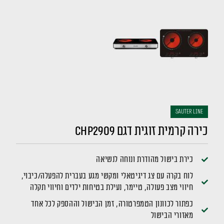
sauter LINE
כירה קרמית זוגית דגם CHP2909
כירת בישול מהודרת ונוחה לנשיאה
לוח בקרה עם צג דיגיטאלי ומקשי מגע בעברית להפעלה/כיבוי,
חיווי מצב פעולה, טיימר, נעילת בטיחות ילדים וחיווי תקלה
כפתור לכוונון הטמפרטורה, זמן הבישול וההספק לכל אחד
מאזורי הבישול