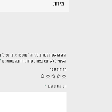
מידות
היה הראשון לכתוב סקירה “טוסטר אובן 50 ל' משולב כיריים אינפרה TOH502”
האימייל לא יוצג באתר.
שדות החובה מסומנים
*
הדירוג שלך
הביקורת שלך
*