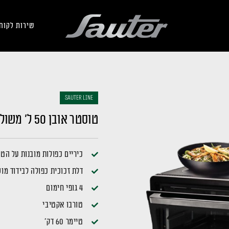
שירות לקוח
sauter LINE
טוסטר אובן 50 ל' משולב כיריים אינפרה TOH502
כיריים כפולות מובנות על הט
דלת זכוכית כפולה לבידוד מו
4 גופי חימום
טורבו אקטיבי
טיימר 60 דק'