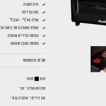
נורת תאורה
נפח 50 ליטר
אפיה 90℃ - 230℃
פעולה משולבת של בישול על ה
עוצמת הכיריים 2700W
עוצמת האובן 1800W
מק"ט:
9000573
צבע:
שחור
נפח תא אפיה:
" 50 "
סוג כיריים:
" אינפרה קרמ "