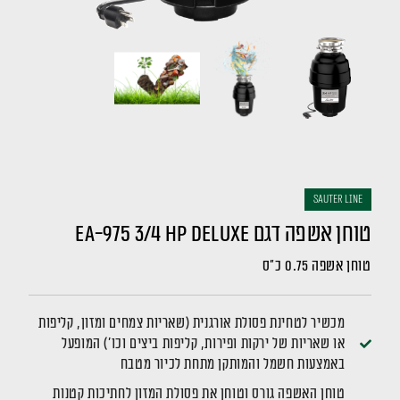
sauter LINE
טוחן אשפה דגם EA-975 3/4 HP Deluxe
טוחן אשפה 0.75 כ"ס
מכשיר לטחינת פסולת אורגנית (שאריות צמחים ומזון, קליפות
או שאריות של ירקות ופירות, קליפות ביצים וכו') המופעל
באמצעות חשמל והמותקן מתחת לכיור מטבח
טוחן האשפה גורס וטוחן את פסולת המזון לחתיכות קטנות