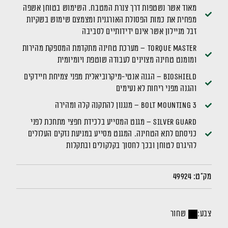
מאוד אשר נשטפות דרך צנרת המטבח. השימוש בטוחן אשפה
מפחית את כמות הפסולת האורגנית ומצמצם שימוש בשקיות
זבל מניילון אשר אינם ידידותיים לסביבה
TORQUE MASTER – מערכת טחינה מתקדמת המספקת מהירות
ומומנט טחינה מצוינים לעבודה שוטפת ויומיומית
BIOSHIELD – הגנה אנטי-מיקרוביאלית מפני צמיחת חיידקים
והגנה מפני ריחות לא נעימים
3 Bolt mounting – מנגנון להתקנה קלה ומהירה
Silver Guard – מגנט המסייע בלכידת חפצי מתחכת לפני
כניסתם לתא הטחינה. המגנט מסייע במניעת נזקים העלולים
להיגרם לטוחן ובכך לחסוך בקלקולים ובתקלות
מק"ט:
49924
צבע:
שחור