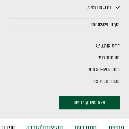
דירוג אנרגטי A
מק"ט:
90002329
דירוג אנרגטי:
A
סוג תנור:
רגיל
רוחב:
50-59.5 ס"מ
מספר תוכניות:
11
מצא משווק מורשה
פרטים
חוות דעת
סקיצות להורדה
שירות 