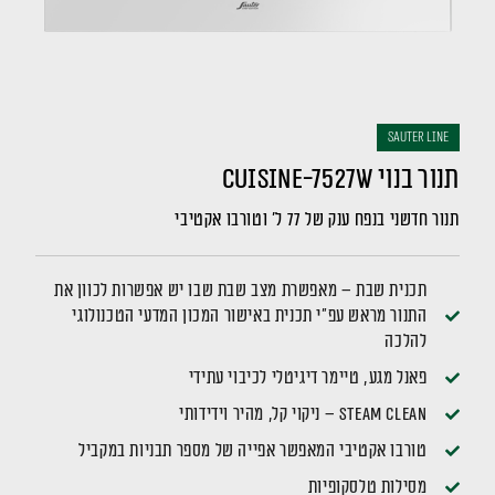
sauter LINE
תנור בנוי CUISINE-7527W
תנור חדשני בנפח ענק של 77 ל' וטורבו אקטיבי
תכנית שבת – מאפשרת מצב שבת שבו יש אפשרות לכוון את
התנור מראש עפ"י תכנית באישור המכון המדעי הטכנולוגי
להלכה
פאנל מגע, טיימר דיגיטלי לכיבוי עתידי
Steam Clean – ניקוי קל, מהיר וידידותי
טורבו אקטיבי המאפשר אפייה של מספר תבניות במקביל
מסילות טלסקופיות