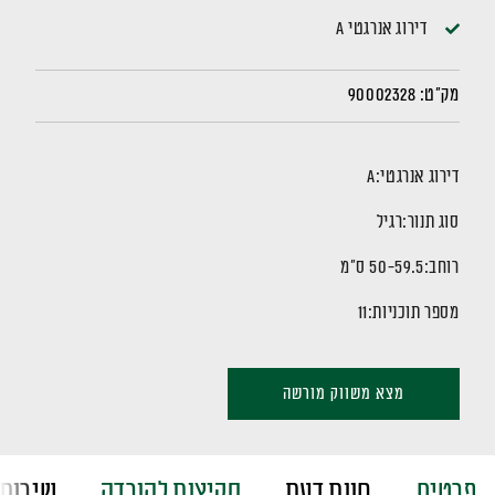
דירוג אנרגטי A
מק"ט:
90002328
דירוג אנרגטי:
A
סוג תנור:
רגיל
רוחב:
50-59.5 ס"מ
מספר תוכניות:
11
מצא משווק מורשה
פרטים
חוות דעת
סקיצות להורדה
שירות 