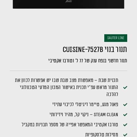
sauter LINE
תנור בנוי CUISINE-7527B
תנור חדשני בנפח ענק של 77 ל' וטורבו אקטיבי
תכנית שבת – מאפשרת מצב שבת שבו יש אפשרות לכוון את
התנור מראש עפ"י תכנית באישור המכון המדעי הטכנולוגי
להלכה
פאנל מגע, טיימר דיגיטלי לכיבוי עתידי
Steam Clean – ניקוי קל, מהיר וידידותי
טורבו אקטיבי המאפשר אפייה של מספר תבניות במקביל
מסילות טלסקופיות