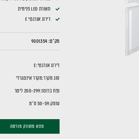
תאורת LED פנימית
דירוג אנרגטי E
מק"ט:
9001354
דירוג אנרגטי:
E
סוג מקרר:
מקרר אינטגרלי
נפח ברוטו:
200-299 ליטר
עומק:
50-59 ס"מ
מצא משווק מורשה