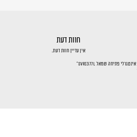
חוות דעת
אין עדיין חוות דעת.
לי פתיחה שמאל SVRI377L”