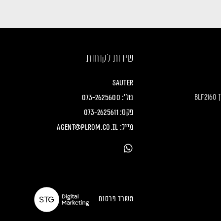
שירות לקוחות
Sauter
B
טל':
073-2625600
פקס: 073-2625611
מייל:
agent@plrom.co.il
משרד פרסום