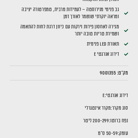
גב פנימי מנירוסטה – לעמידות מרבית, טמפרטורה יציבה
ומראה יוקרתי שנשמר לאורך זמן
מגירה לאחסון פירות וירקות עם כיוון דרגת לחות להתאמה
ושמירת טריות טובה יותר
תאורת LED פנימית
דירוג אנרגטי E
מק"ט:
9001355
דירוג אנרגטי:
E
סוג מקרר:
מקרר אינטגרלי
נפח ברוטו:
200-299 ליטר
עומק:
50-59 ס"מ