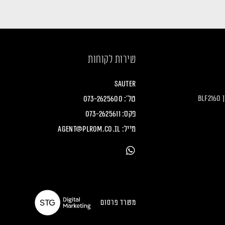
שירות לקוחות
Sauter
B
טל':
073-2625600
פקס: 073-2625611
מייל:
agent@plrom.co.il
משרד פרסום