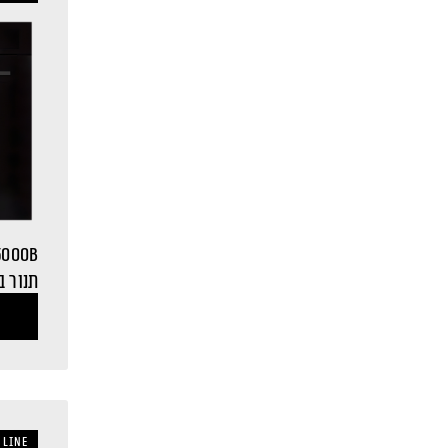
5000B
תנור ב
 LINE