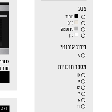
צבע
שחור
קרם
נירוסטה
לבן
דירוג אנרגטי
A
10LIX
מספר תוכניות
תנור ב
10
9
12
7
6
11
 LINE