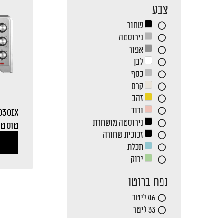
צבע
שחור
נירוסטה
אפור
לבן
כסף
קרם
זהב
ורוד
030IX
נירוסטה מושחרת
טוסטר א
זכוכית שחורה
תכלת
ירוק
נפח ברוטו
46 ליטר
33 ליטר