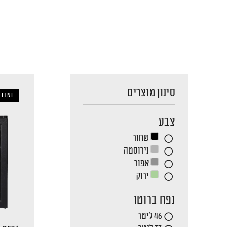
סינון מוצרים
 LINE
צבע
שחור
נירוסטה
אפור
ירוק
נפח ברוטו
46 ליטר