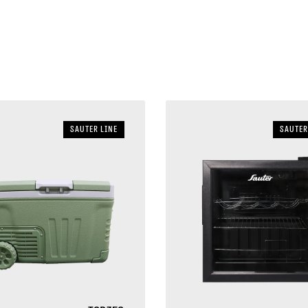
sauter LINE
sauter