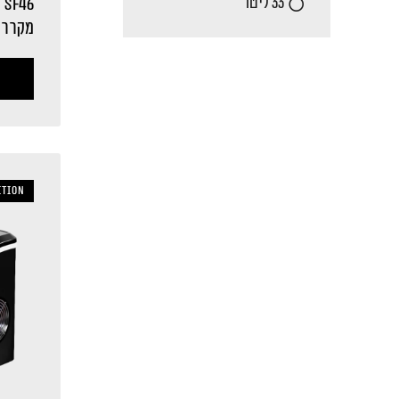
33 ליטר
SF46
מקרר 
ition