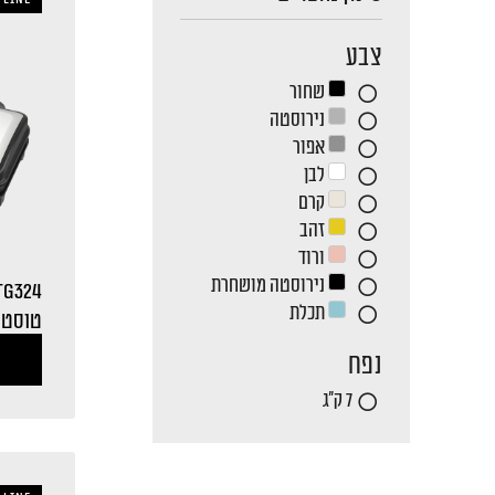
צבע
שחור
נירוסטה
אפור
לבן
קרם
זהב
ורוד
נירוסטה מושחרת
TG324
תכלת
טוסטר
נפח
7 ק"ג