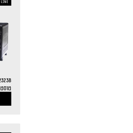
 LINE
2323B
טוסטר אוב