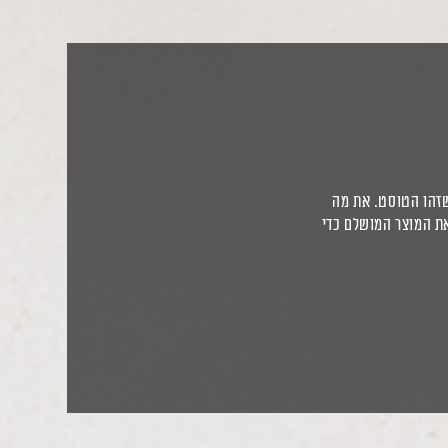
 שזהו הטוסט. את מה
זה כבר נתון באמת להעדפתם האישית של כל אחד ואחת, אבל לנו ב-Sauter יש את המוצר המושלם כדי