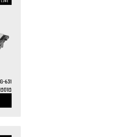
 LINE
G-631
טוסטר