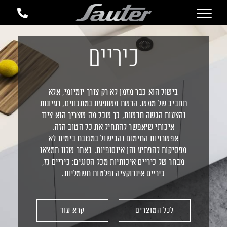
כיריים
בישול הוא כבר מזמן לא רק צורך יומיומי, אלא
תחביב של ממש. הרשת משופעת במתכונים, רעיונות
והצעות הגשה חדשות, כך שכל מה שצריך הוא ציוד
איכותי שיאפשר להתחיל את כל הטוב הזה.
אפשרויות החימום והבישול במטבח בימינו לא
מפסיקות להפתיע והן אינסופיות. באתר שלנו תמצאו
מבחר של כיריים איכותיות מכל הסוגים: כיריים גז,
כיריים אינדוקציה ופלטות חשמליות.
לכל המוצרים
קרא עוד